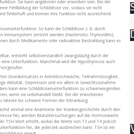
erfunktion. Sie kann angeboren oder erworben sein. Bei der
ne Fehlbildung der Schilddrüse vor, sodass sie nicht
d fehlerhaft und können ihre Funktion nicht ausreichend
üsenunterfunktion. So kann die Schilddrüse z. B. durch
 Immunsystem zerstört werden (Hashimoto-Thyreoiditis).
onen durch Medikamente oder radioaktive Bestrahlung kann es
lbar, entsteht selbstverständlich zwangsläufig durch die
se eine Unterfunktion. Manchmal wird die Hypothyreose auch
rvorgerufen.
rten Grundumsatzes in Antriebsschwäche, Teilnahmslosigkeit,
stige Aktivität, Depression und vor allem in Gewichtszunahme
ndern kann eine Schilddrüsenunterfunktion zu schwerwiegenden
ren, wenn sie unbehandelt bleibt. Bei der erworbenen
es latente bis schwere Formen der Erkrankung.
nächst einmal eine Anamnese der Krankengeschichte durch den
yreose hin, werden Blutuntersuchungen auf die Hormonwerte
 der TSH-Wert erhöht, wobei die Werte von T3 und T4 jedoch
nterfunktion hin, die jederzeit ausbrechen kann. TSH ist ein
monbildung anregt.