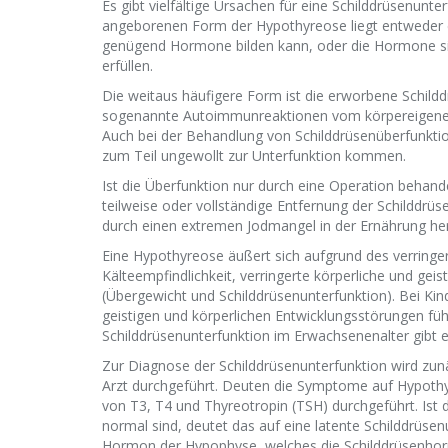
Es gibt vielfältige Ursachen für eine Schilddrüsenunt
angeborenen Form der Hypothyreose liegt entweder ei
genügend Hormone bilden kann, oder die Hormone sin
erfüllen.
Die weitaus häufigere Form ist die erworbene Schilddr
sogenannte Autoimmunreaktionen vom körpereigenen
Auch bei der Behandlung von Schilddrüsenüberfunkti
zum Teil ungewollt zur Unterfunktion kommen.
Ist die Überfunktion nur durch eine Operation behande
teilweise oder vollständige Entfernung der Schilddrü
durch einen extremen Jodmangel in der Ernährung he
Eine Hypothyreose äußert sich aufgrund des verringe
Kälteempfindlichkeit, verringerte körperliche und gei
(Übergewicht und Schilddrüsenunterfunktion). Bei Ki
geistigen und körperlichen Entwicklungsstörungen füh
Schilddrüsenunterfunktion im Erwachsenenalter gibt 
Zur Diagnose der Schilddrüsenunterfunktion wird zu
Arzt durchgeführt. Deuten die Symptome auf Hypoth
von T3, T4 und Thyreotropin (TSH) durchgeführt. Ist
normal sind, deutet das auf eine latente Schilddrüsenu
Hormon der Hypophyse, welches die Schilddrüsenhor