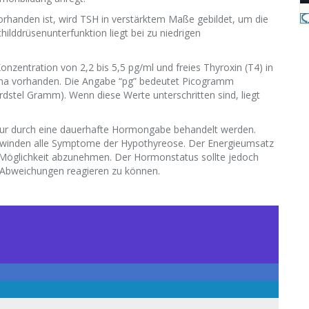
orhanden ist, wird TSH in verstärktem Maße gebildet, um die
hilddrüsenunterfunktion liegt bei zu niedrigen
Konzentration von 2,2 bis 5,5 pg/ml und freies Thyroxin (T4) in
asma vorhanden. Die Angabe “pg” bedeutet Picogramm
rdstel Gramm). Wenn diese Werte unterschritten sind, liegt
n nur durch eine dauerhafte Hormongabe behandelt werden.
chwinden alle Symptome der Hypothyreose. Der Energieumsatz
ie Möglichkeit abzunehmen. Der Hormonstatus sollte jedoch
 Abweichungen reagieren zu können.