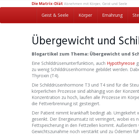
Skip
Die Matrix-Diät
Abnehmen mit Körper, Geist und Seele
to
main
Geist & Seele
Körper
Ernährung
Ste
content
Übergewicht und Schi
Blogartikel zum Thema: Übergewicht und Sc
Eine Schilddrüsenunterfunktion, auch
Hypothyreose
g
zu wenig Schilddrüsenhormone gebildet werden. Dabe
Thyroxin (T4).
Die Schilddrüsenhormone T3 und T4 sind für die Steue
körperlichen Prozesse sind abhängig von der Konzent
Konzentration zu hoch, laufen alle Prozesse im Körp
die Fettverbrennung ist gesteigert.
Der Patient nimmt krankhaft bedingt ab. Umgekehrt w
gesenkt. Der Energieumsatz ist verringert, wobei es 
Fettspeicherung in den Fettzellen kommt. Außerdem w
Gewichtszunahme noch verstärkt und zu Ödemen füh