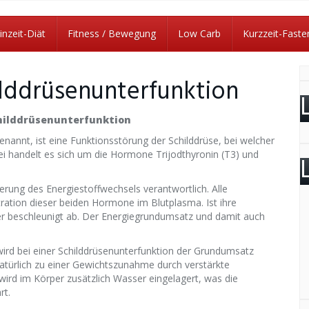
inzeit-Diät
Fitness / Bewegung
Low Carb
Kurzzeit-Faste
lddrüsenunterfunktion
hilddrüsenunterfunktion
enannt, ist eine Funktionsstörung der Schilddrüse, bei welcher
i handelt es sich um die Hormone Trijodthyronin (T3) und
rung des Energiestoffwechsels verantwortlich. Alle
ration dieser beiden Hormone im Blutplasma. Ist ihre
er beschleunigt ab. Der Energiegrundumsatz und damit auch
ird bei einer Schilddrüsenunterfunktion der Grundumsatz
natürlich zu einer Gewichtszunahme durch verstärkte
ird im Körper zusätzlich Wasser eingelagert, was die
rt.