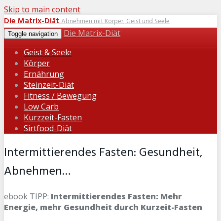
Skip to main content
Die Matrix-Diät
Abnehmen mit Körper, Geist und Seele
Die Matrix-Diät
Toggle navigation
Geist & Seele
Körper
Ernährung
Steinzeit-Diät
Fitness / Bewegung
Low Carb
Kurzzeit-Fasten
Sirtfood-Diät
Intermittierendes Fasten: Gesundheit,
Abnehmen…
ebook TIPP:
Intermittierendes Fasten: Mehr
Energie, mehr Gesundheit durch Kurzeit-Fasten