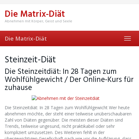
Skip
to
Die Matrix-Diät
main
content
Abnehmen mit Körper, Geist und Seele
Die Matrix-Diät
Toggl
navig
Steinzeit-Diät
Die Steinzeitdiät: In 28 Tagen zum
Wohlfühlgewicht / Der Online-Kurs für
zuhause
Die Steinzeitdiät: In 28 Tagen zum Wohlfühlgewicht Wer heute
abnehmen möchte, der steht einer teilweise unüberschaubaren
Zahl von Diäten gegenüber. Die meisten dieser Diäten sind
Trends, teilweise ungesund, nicht praktikabel oder sehr
kompliziert umzusetzen. Des Weiteren fehlt in der
übergewichtigen Gesellschaft nach wie vor die Aufklärung, dass