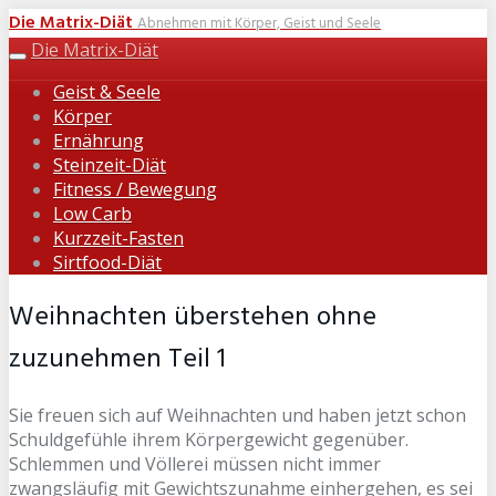
Skip
Die Matrix-Diät
Abnehmen mit Körper, Geist und Seele
to
Die Matrix-Diät
Toggle
main
navigation
Geist & Seele
content
Körper
Ernährung
Steinzeit-Diät
Fitness / Bewegung
Low Carb
Kurzzeit-Fasten
Sirtfood-Diät
Weihnachten überstehen ohne
zuzunehmen Teil 1
Sie freuen sich auf Weihnachten und haben jetzt schon
Schuldgefühle ihrem Körpergewicht gegenüber.
Schlemmen und Völlerei müssen nicht immer
zwangsläufig mit Gewichtszunahme einhergehen, es sei