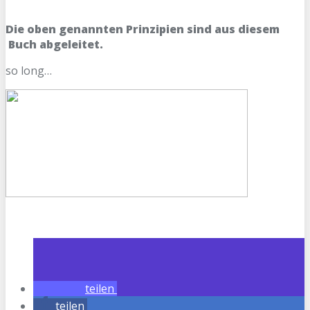
Die oben genannten Prinzipien sind aus diesem
Buch abgeleitet.
so long…
teilen
teilen